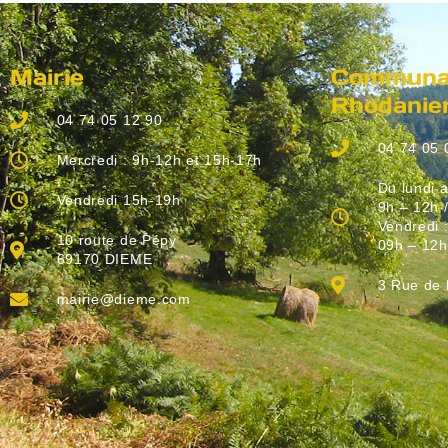
Mairie
Communau
Rhodanie
04 74 05 12 90
04 74 05 
Mercredi : 9h-12h et 15h-17h
Du lundi a
Vendredi 15h-19h
9h – 12h 
Vendredi 
10 route de Pépy
09h – 12h
69170 DIEME
3 Rue de
mairie@dieme.com