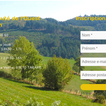
té de l’Ouest
Inscription
n
06 60
u jeudi :
/ 13h30 – 17h
:
 / 13h30–16h
 la Venne, 69170 TARARE