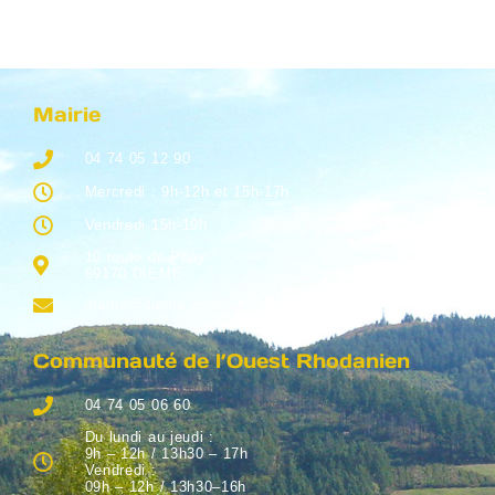
Mairie
04 74 05 12 90
Mercredi : 9h-12h et 15h-17h
Vendredi 15h-19h
10 route de Pépy
69170 DIEME
mairie@dieme.com
Communauté de l’Ouest Rhodanien
04 74 05 06 60
Du lundi au jeudi :
9h – 12h / 13h30 – 17h
Vendredi :
09h – 12h / 13h30–16h