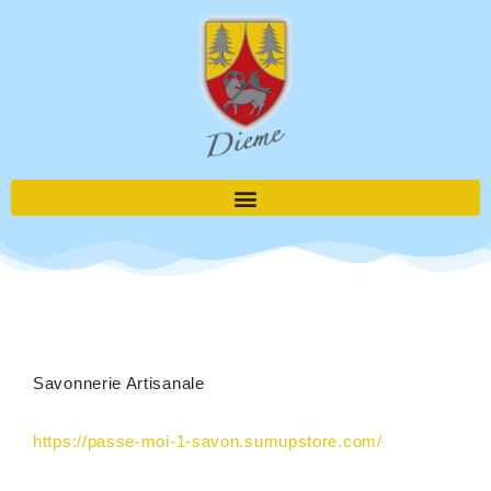
Aller
au
contenu
Savonnerie Artisanale
https://passe-moi-1-savon.sumupstore.com/