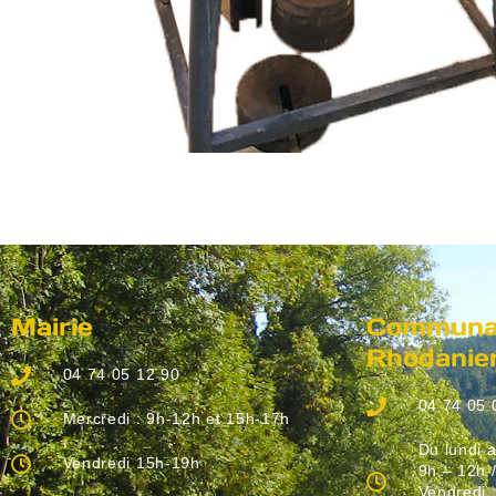
Mairie
Communau
Rhodanie
04 74 05 12 90
04 74 05 
Mercredi : 9h-12h et 15h-17h
Du lundi a
Vendredi 15h-19h
9h – 12h 
Vendredi 