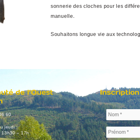
sonnerie des cloches pour les différ
manuelle.
Souhaitons longue vie aux technolog
té de l’Ouest
Inscription
n
06 60
u jeudi :
/ 13h30 – 17h
: