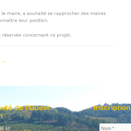
, le maire, a souhaité se rapprocher des maires
naître leur position.
 réservée concernant ce projet.
t
→
té de l’Ouest
Inscription
n
06 60