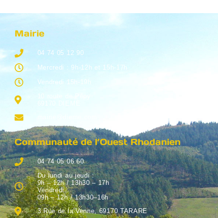
Mairie
04 74 05 12 90
Mercredi : 9h-12h et 15h-17h
Vendredi 15h-19h
10 route de Pépy
69170 DIEME
mairie@dieme.com
Communauté de l’Ouest Rhodanien
04 74 05 06 60
Du lundi au jeudi :
9h – 12h / 13h30 – 17h
Vendredi :
09h – 12h / 13h30–16h
3 Rue de la Venne, 69170 TARARE