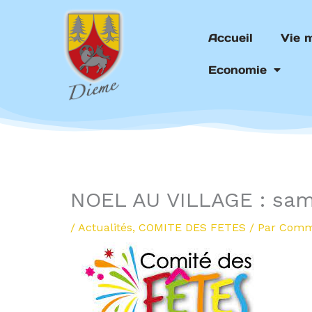
Aller
au
Accueil
Vie 
contenu
Economie
NOEL AU VILLAGE : sam
/
Actualités
,
COMITE DES FETES
/ Par
Comm