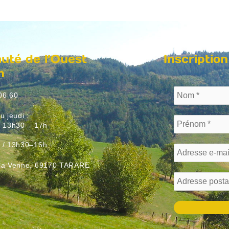
té de l’Ouest
Inscription
n
06 60
u jeudi :
/ 13h30 – 17h
:
 / 13h30–16h
 la Venne, 69170 TARARE