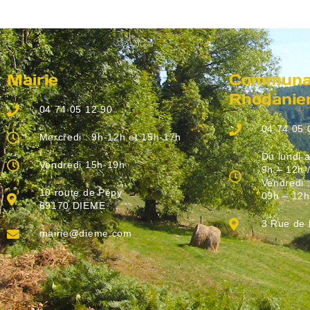
Mairie
Communau
Rhodanie
04 74 05 12 90
04 74 05 
Mercredi : 9h-12h et 15h-17h
Du lundi a
Vendredi 15h-19h
9h – 12h 
Vendredi 
10 route de Pépy
09h – 12h
69170 DIEME
3 Rue de
mairie@dieme.com