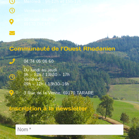
Mercredi : 9h-12h et 15h-17h
Vendredi 15h-19h
10 route de Pépy
69170 DIEME
mairie@dieme.com
Communauté de l’Ouest Rhodanien
04 74 05 06 60
Du lundi au jeudi :
9h – 12h / 13h30 – 17h
Vendredi :
09h – 12h / 13h30–16h
3 Rue de la Venne, 69170 TARARE
Inscription à la newsletter