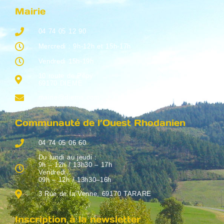
Mairie
04 74 05 12 90
Mercredi : 9h-12h et 15h-17h
Vendredi 15h-19h
10 route de Pépy
69170 DIEME
mairie@dieme.com
Communauté de l’Ouest Rhodanien
04 74 05 06 60
Du lundi au jeudi :
9h – 12h / 13h30 – 17h
Vendredi :
09h – 12h / 13h30–16h
3 Rue de la Venne, 69170 TARARE
Inscription à la newsletter