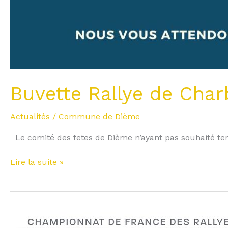
Buvette Rallye de Char
Actualités
/
Commune de Dième
Le comité des fetes de Dième n’ayant pas souhaité ten
Lire la suite »
RALLYE