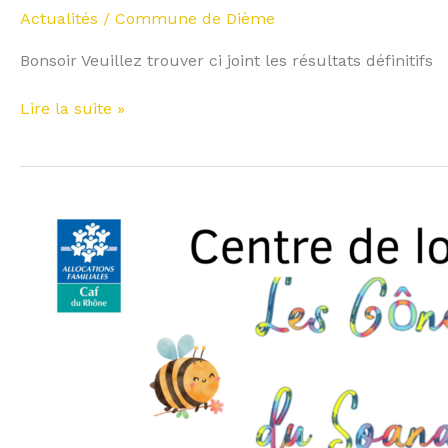
Municipale
Actualités
/
Commune de Dième
du
15
Bonsoir Veuillez trouver ci joint les résultats définitifs
mars
2026
Lire la suite »
Vacances
Printemps
2026
–
centre
de
Loisir