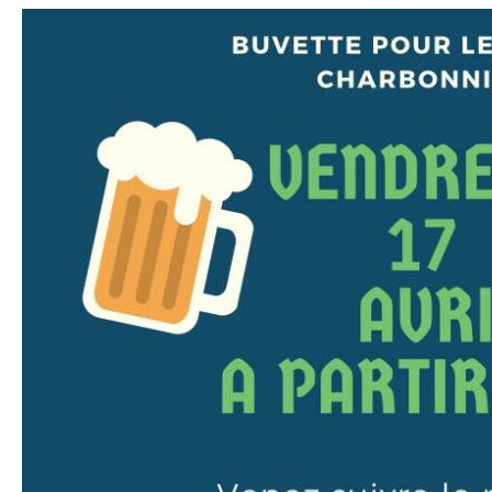
Buvette
Rallye
de
Charbonniere