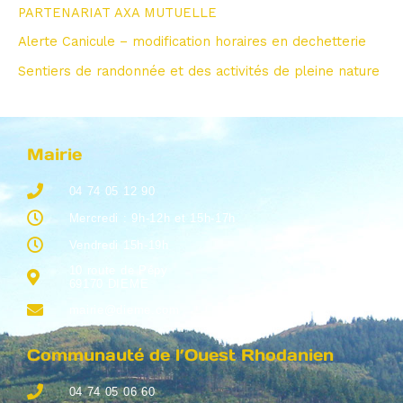
PARTENARIAT AXA MUTUELLE
Alerte Canicule – modification horaires en dechetterie
Sentiers de randonnée et des activités de pleine nature
Mairie
04 74 05 12 90
Mercredi : 9h-12h et 15h-17h
Vendredi 15h-19h
10 route de Pépy
69170 DIEME
mairie@dieme.com
Communauté de l’Ouest Rhodanien
04 74 05 06 60