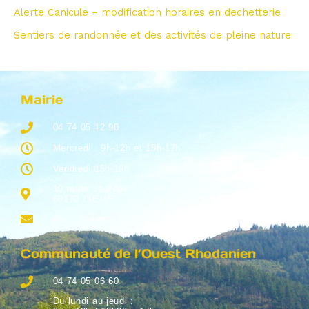
Alerte Canicule – modification horaires en dechetterie
Sentiers de randonnée et des activités de pleine nature
Mairie
04 74 05 12 90
Mercredi : 9h-12h et 15h-17h
Vendredi 15h-19h
10 route de Pépy
69170 DIEME
mairie@dieme.com
Communauté de l’Ouest Rhodanien
04 74 05 06 60
Du lundi au jeudi :